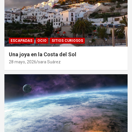
ESCAPADAS
OCIO
SITIOS CURIOSOS
Una joya en la Costa del Sol
28 mayo, 2026
sara Suárez