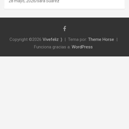
28 mayo, 2026
sara Suárez
Copyright ©2026
Vivefeliz :)
Tema por:
Theme Horse
Funciona gracias a:
WordPress