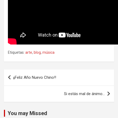
Etiquetas:
arte
,
blog
,
música
Navegación
¡¡Feliz Año Nuevo Chino!!
de
entradas
Si estás mal de ánimo…
You may Missed