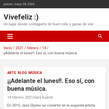
Saltar
jueves, mayo 28, 2026
al
contenido
Vivefeliz :)
Un lugar donde contagiarte de buen rollo y ganas de vivir
Inicio
2021
febrero
14
¡¡Adelante el lunes!!. Eso sí, con buena música.
ARTE
BLOG
MÚSICA
¡¡Adelante el lunes!!. Eso sí, con
buena música.
14 febrero, 2021
sara Suárez
En 2015, Jess Glynne se convirtió en la segunda artista