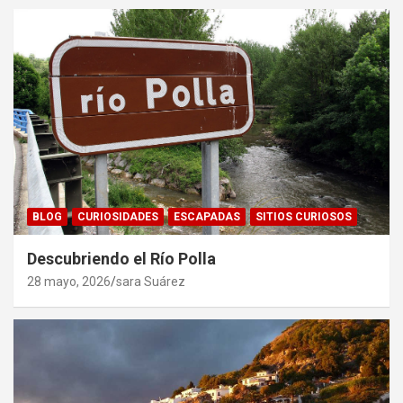
BLOG
CURIOSIDADES
ESCAPADAS
SITIOS CURIOSOS
Descubriendo el Río Polla
28 mayo, 2026
sara Suárez