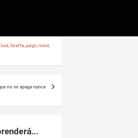
 food
,
Giraffa
,
juego
,
móvil
,
 que no se apaga nunca
rprenderá…