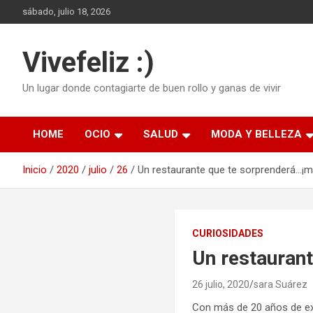
Saltar
sábado, julio 18, 2026
al
contenido
Vivefeliz :)
Un lugar donde contagiarte de buen rollo y ganas de vivir
HOME
OCIO
SALUD
MODA Y BELLEZA
Inicio
2020
julio
26
Un restaurante que te sorprenderá…¡
CURIOSIDADES
Un restauran
26 julio, 2020
sara Suárez
Con más de 20 años de exp