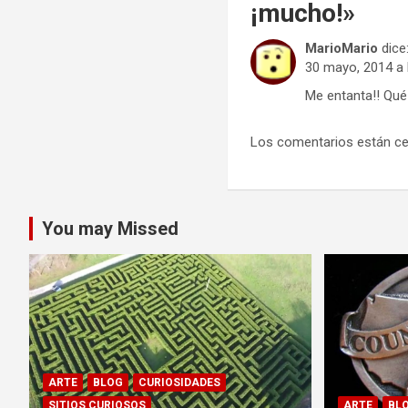
¡mucho!
»
MarioMario
dice
30 mayo, 2014 a 
Me entanta!! Qué
Los comentarios están ce
You may Missed
ARTE
BLOG
CURIOSIDADES
SITIOS CURIOSOS
ARTE
BL