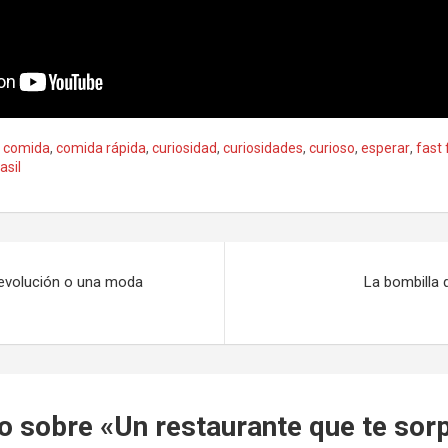
,
comida
,
comida rápida
,
curiosidad
,
curiosidades
,
curioso
,
esperar
,
fast
asil
 revolución o una moda
La bombilla
o sobre «
Un restaurante que te so