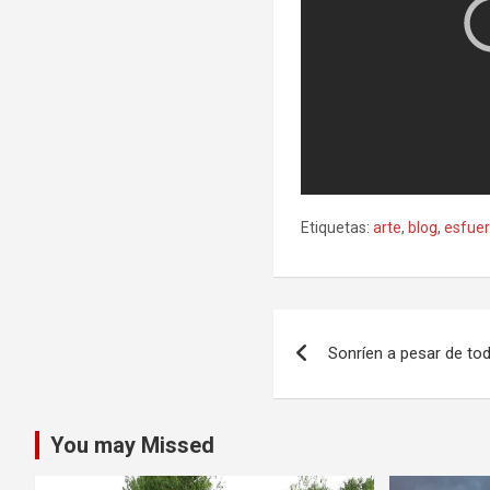
Etiquetas:
arte
,
blog
,
esfue
Navegación
Sonríen a pesar de tod
de
entradas
You may Missed