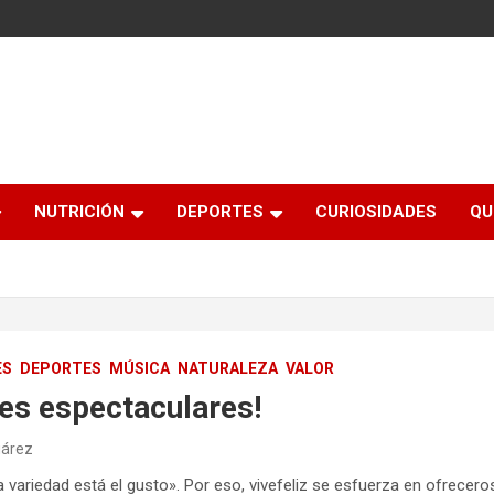
NUTRICIÓN
DEPORTES
CURIOSIDADES
QU
ES
DEPORTES
MÚSICA
NATURALEZA
VALOR
es espectaculares!
uárez
a variedad está el gusto». Por eso, vivefeliz se esfuerza en ofrece