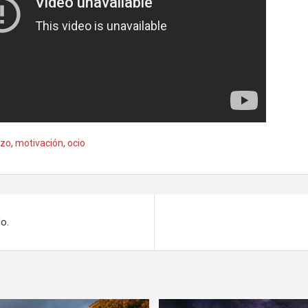
rzo
,
motivación
,
ocio
o.