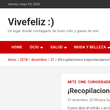
Saltar
viernes, mayo 29, 2026
al
contenido
Vivefeliz :)
Un lugar donde contagiarte de buen rollo y ganas de vivir
HOME
OCIO
SALUD
MODA Y BELLEZA
Inicio
2018
diciembre
31
¡Recopilaciones espectaculares!
ARTE
CINE
CURIOSIDAD
¡Recopilacion
31 diciembre, 2018
sara S
Como dice el refrán » en l