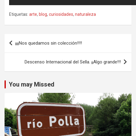
Etiquetas:
arte
,
blog
,
curiosidades
,
naturaleza
Navegación
¡¡¡¡Nos quedamos sin colección!!!!
de
entradas
Descenso Internacional del Sella. ¡¡Algo grande!!!
You may Missed