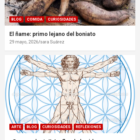
BLOG
COMIDA
CURIOSIDADES
El ñame: primo lejano del boniato
29 mayo, 2026
sara Suárez
ARTE
BLOG
CURIOSIDADES
REFLEXIONES