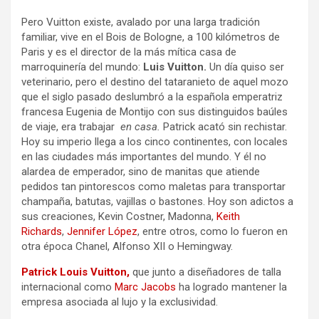
Pero Vuitton existe, avalado por una larga tradición
familiar, vive en el Bois de Bologne, a 100 kilómetros de
Paris y es el director de la más mítica casa de
marroquinería del mundo:
Luis Vuitton.
Un día quiso ser
veterinario, pero el destino del tataranieto de aquel mozo
que el siglo pasado deslumbró a la española emperatriz
francesa Eugenia de Montijo con sus distinguidos baúles
de viaje, era trabajar
en casa.
Patrick acató sin rechistar.
Hoy su imperio llega a los cinco continentes, con locales
en las ciudades más importantes del mundo. Y él no
alardea de emperador, sino de manitas que atiende
pedidos tan pintorescos como maletas para transportar
champaña, batutas, vajillas o bastones. Hoy son adictos a
sus creaciones, Kevin Costner, Madonna,
Keith
Richards
,
Jennifer López
, entre otros, como lo fueron en
otra época Chanel, Alfonso XII o Hemingway.
Patrick Louis Vuitton,
que junto a diseñadores de talla
internacional como
Marc Jacobs
ha logrado mantener la
empresa asociada al lujo y la exclusividad.