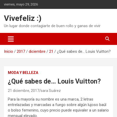
Saltar
viernes, mayo 29, 2026
al
contenido
Vivefeliz :)
Un lugar donde contagiarte de buen rollo y ganas de vivir
Inicio
2017
diciembre
21
¿Qué sabes de… Louis Vuitton?
MODA Y BELLEZA
¿Qué sabes de… Louis Vuitton?
21 diciembre, 2017
sara Suárez
Para la mayoría su nombre es una marca, 2 letras
entrelazadas y marcadas a fuego sobre algún lujoso baúl
o bolso femenino, cuyo precio puede equivaler a un salario
mensual elevado.