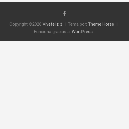
Copyright ©2026
Vivefeliz :)
Tema por:
Theme Horse
Funciona gracias a:
WordPress