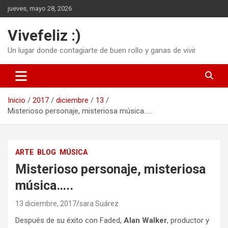
Saltar
jueves, mayo 28, 2026
al
contenido
Vivefeliz :)
Un lugar donde contagiarte de buen rollo y ganas de vivir
Inicio
2017
diciembre
13
Misterioso personaje, misteriosa música…..
ARTE
BLOG
MÚSICA
Misterioso personaje, misteriosa
música…..
13 diciembre, 2017
sara Suárez
Después de su éxito con Faded,
Alan Walker
, productor y