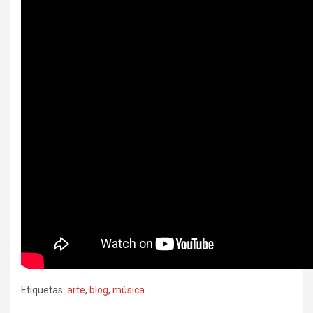
Etiquetas:
arte
,
blog
,
música