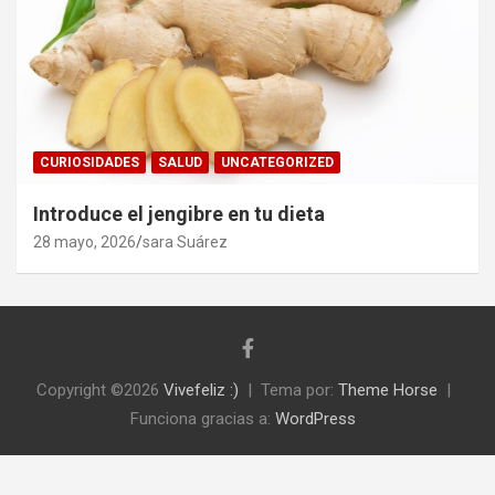
CURIOSIDADES
SALUD
UNCATEGORIZED
Introduce el jengibre en tu dieta
28 mayo, 2026
sara Suárez
Copyright ©2026
Vivefeliz :)
Tema por:
Theme Horse
Funciona gracias a:
WordPress