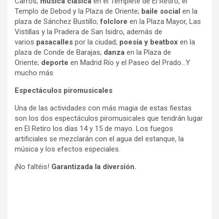
Carros;
música clásica
en el Templete de El Retiro, el
Templo de Debod y la Plaza de Oriente;
baile social
en la
plaza de Sánchez Bustillo;
folclore
en la Plaza Mayor, Las
Vistillas y la Pradera de San Isidro, además de
varios
pasacalles
por la ciudad;
poesía y beatbox
en la
plaza de Conde de Barajas;
danza
en la Plaza de
Oriente;
deporte
en Madrid Río y el Paseo del Prado…Y
mucho más
Espectáculos piromusicales
Una de las actividades con más magia de estas fiestas
son los dos espectáculos piromusicales que tendrán lugar
en El Retiro los días 14 y 15 de mayo. Los fuegos
artificiales se mezclarán con el agua del estanque, la
música y los efectos especiales.
¡No faltéis!
Garantizada la diversión.