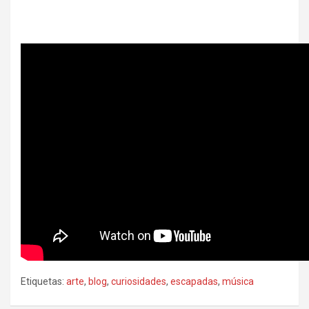
Etiquetas:
arte
,
blog
,
curiosidades
,
escapadas
,
música