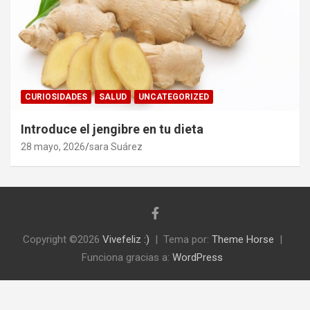
CURIOSIDADES
SALUD
UNCATEGORIZED
Introduce el jengibre en tu dieta
28 mayo, 2026
sara Suárez
Copyright ©2026
Vivefeliz :)
Tema por:
Theme Horse
Funciona gracias a:
WordPress