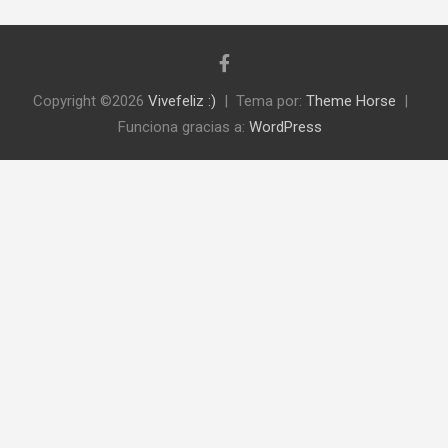
Copyright ©2026
Vivefeliz :)
Tema por:
Theme Horse
Funciona gracias a:
WordPress