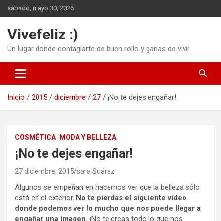
Saltar
sábado, mayo 30, 2026
al
contenido
Vivefeliz :)
Un lugar donde contagiarte de buen rollo y ganas de vivir
Inicio
2015
diciembre
27
¡No te dejes engañar!
COSMÉTICA
MODA Y BELLEZA
¡No te dejes engañar!
27 diciembre, 2015
sara Suárez
Algunos se empeñan en hacernos ver que la belleza sólo
está en el exterior.
No te pierdas el siguiente vídeo
donde podemos ver lo mucho que nos puede llegar a
engañar una imagen.
¡No te creas todo lo que nos