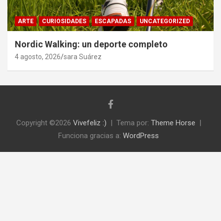
ARTE
CURIOSIDADES
ESCAPADAS
UNCATEGORIZED
Nordic Walking: un deporte completo
4 agosto, 2026
sara Suárez
Copyright ©2026
Vivefeliz :)
Tema por:
Theme Horse
Funciona gracias a:
WordPress