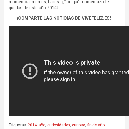
momentos, memes, bailes…¿Con qué momentazo te
quedas de este año 2014?
¡COMPARTE LAS NOTICIAS DE VIVEFELIZ.ES!
Etiquetas:
2014
,
año
,
curiosidades
,
curioso
,
fin de año
,