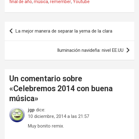
final de año
,
música
,
remember
,
Youtube
Navegación
La mejor manera de separar la yema de la clara
de
entradas
Iluminación navideña: nivel EE.UU
Un comentario sobre
«
Celebremos 2014 con buena
música
»
jgp
dice:
10 diciembre, 2014 a las 21:57
Muy bonito remix.