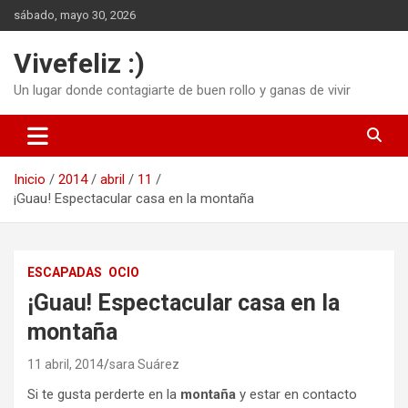
Saltar
sábado, mayo 30, 2026
al
contenido
Vivefeliz :)
Un lugar donde contagiarte de buen rollo y ganas de vivir
Inicio
2014
abril
11
¡Guau! Espectacular casa en la montaña
ESCAPADAS
OCIO
¡Guau! Espectacular casa en la
montaña
11 abril, 2014
sara Suárez
Si te gusta perderte en la
montaña
y estar en contacto