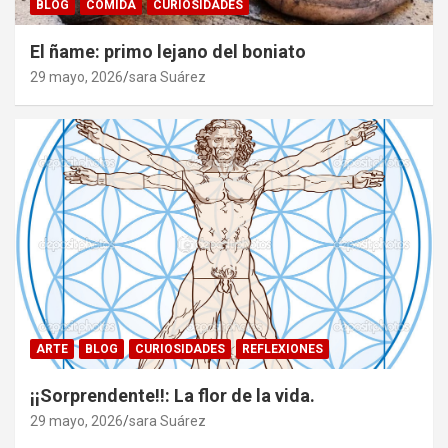
BLOG
COMIDA
CURIOSIDADES
El ñame: primo lejano del boniato
29 mayo, 2026
sara Suárez
ARTE
BLOG
CURIOSIDADES
REFLEXIONES
¡¡Sorprendente!!: La flor de la vida.
29 mayo, 2026
sara Suárez