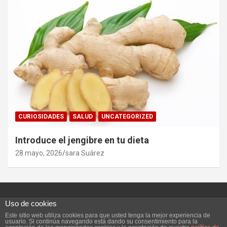
CURIOSIDADES
SALUD
UNCATEGORIZED
Introduce el jengibre en tu dieta
28 mayo, 2026
sara Suárez
Uso de cookies
Este sitio web utiliza cookies para que usted tenga la mejor experiencia de
Copyright ©2026
Vivefeliz :)
Tema por:
Theme Horse
usuario. Si continúa navegando está dando su consentimiento para la