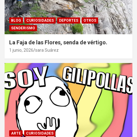
BLOG
CURIOSIDADES
DEPORTES
OTROS
SENDERISMO
La Faja de las Flores, senda de vértigo.
1 junio, 2026
sara Suárez
ARTE
CURIOSIDADES