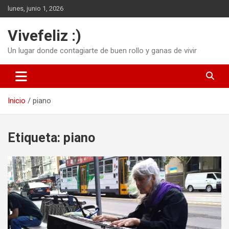
Saltar
lunes, junio 1, 2026
al
contenido
Vivefeliz :)
Un lugar donde contagiarte de buen rollo y ganas de vivir
Inicio
piano
Etiqueta:
piano