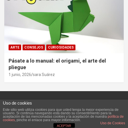
ARTE
CONSEJOS
CURIOSIDADES
Pásate a lo manual: el origami, el arte del
pliegue
1 junio, 2026
sara Suárez
Uso de cookies
Este sitio web utiliza cookies para que usted tenga la mejor experiencia de
Copyright ©2026
Vivefeliz :)
Tema por:
Theme Horse
usuario. Si continúa navegando está dando su consentimiento para la
aceptación de las mencionadas cookies y la aceptación de nuestra
política de
Funciona gracias a:
WordPress
cookies
, pinche el enlace para mayor información.
Uso de Cookies
ACEPTAR