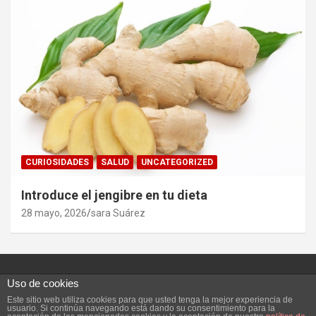
CURIOSIDADES
SALUD
UNCATEGORIZED
Introduce el jengibre en tu dieta
28 mayo, 2026
sara Suárez
Uso de cookies
Este sitio web utiliza cookies para que usted tenga la mejor experiencia de
Copyright ©2026
Vivefeliz :)
Tema por:
Theme Horse
usuario. Si continúa navegando está dando su consentimiento para la