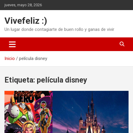
Saltar
jueves, mayo 28, 2026
al
contenido
Vivefeliz :)
Un lugar donde contagiarte de buen rollo y ganas de vivir
Inicio
película disney
Etiqueta:
película disney