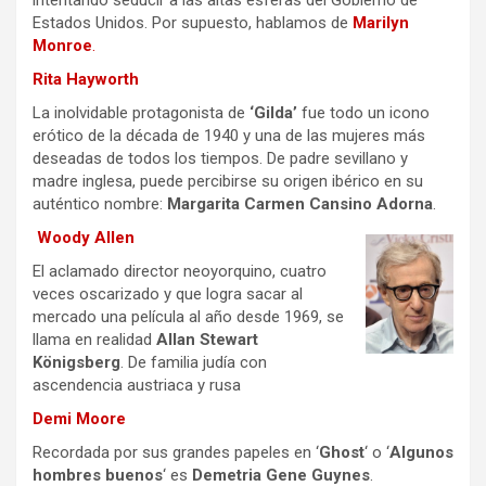
Estados Unidos. Por supuesto, hablamos de
Marilyn
Monroe
.
Rita Hayworth
La inolvidable protagonista de
‘Gilda’
fue todo un icono
erótico de la década de 1940 y una de las mujeres más
deseadas de todos los tiempos. De padre sevillano y
madre inglesa, puede percibirse su origen ibérico en su
auténtico nombre:
Margarita Carmen Cansino Adorna
.
Woody Allen
El aclamado director neoyorquino, cuatro
veces oscarizado y que logra sacar al
mercado una película al año desde 1969, se
llama en realidad
Allan Stewart
Königsberg
. De familia judía con
ascendencia austriaca y rusa
Demi Moore
Recordada por sus grandes papeles en ‘
Ghost
‘ o ‘
Algunos
hombres buenos
‘ es
Demetria Gene Guynes
.