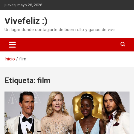
Saltar
jueves, mayo 28, 2026
al
contenido
Vivefeliz :)
Un lugar donde contagiarte de buen rollo y ganas de vivir
Inicio
film
Etiqueta:
film