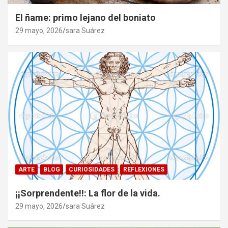
El ñame: primo lejano del boniato
29 mayo, 2026
sara Suárez
ARTE
BLOG
CURIOSIDADES
REFLEXIONES
¡¡Sorprendente!!: La flor de la vida.
29 mayo, 2026
sara Suárez