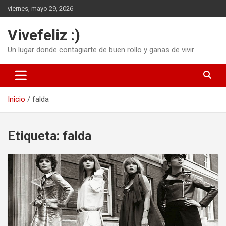
Saltar
viernes, mayo 29, 2026
al
contenido
Vivefeliz :)
Un lugar donde contagiarte de buen rollo y ganas de vivir
Inicio
falda
Etiqueta:
falda