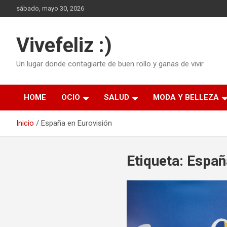
Saltar
sábado, mayo 30, 2026
al
contenido
Vivefeliz :)
Un lugar donde contagiarte de buen rollo y ganas de vivir
HOME
OCIO
SALUD
MODA Y BELLEZA
Inicio
España en Eurovisión
Etiqueta:
Españ