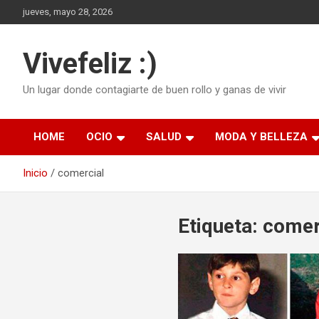
Saltar
jueves, mayo 28, 2026
al
contenido
Vivefeliz :)
Un lugar donde contagiarte de buen rollo y ganas de vivir
HOME
OCIO
SALUD
MODA Y BELLEZA
Inicio
comercial
Etiqueta:
comer