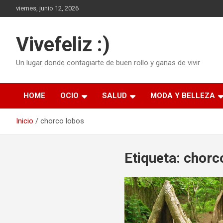
Saltar
viernes, junio 12, 2026
al
contenido
Vivefeliz :)
Un lugar donde contagiarte de buen rollo y ganas de vivir
HOME
OCIO
SALUD
MODA Y BELLEZA
Inicio
chorco lobos
Etiqueta:
chorc