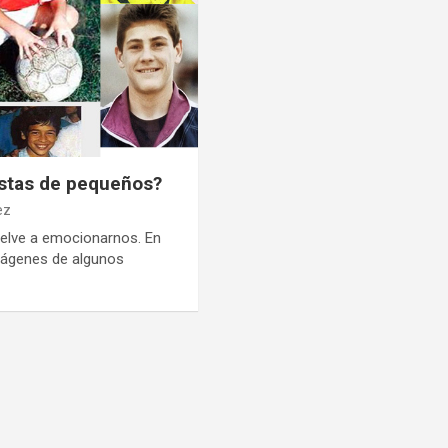
istas de pequeños?
ez
uelve a emocionarnos. En
mágenes de algunos