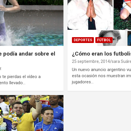
DEPORTES
FÚTBOL
e podía andar sobre el
¿Cómo eran los futbol
25 septiembre, 2014
sara Suár
z
Un nuevo anuncio argentino v
esta ocasión nos muestran i
te pierdas el vídeo a
jugadores…
ento llevado…