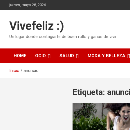
Saltar
jueves, mayo 28, 2026
al
contenido
Vivefeliz :)
Un lugar donde contagiarte de buen rollo y ganas de vivir
HOME
OCIO
SALUD
MODA Y BELLEZA
Inicio
anuncio
Etiqueta:
anunc