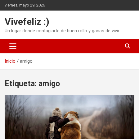
Saltar
viernes, mayo 29, 2026
al
contenido
Vivefeliz :)
Un lugar donde contagiarte de buen rollo y ganas de vivir
Inicio
amigo
Etiqueta:
amigo