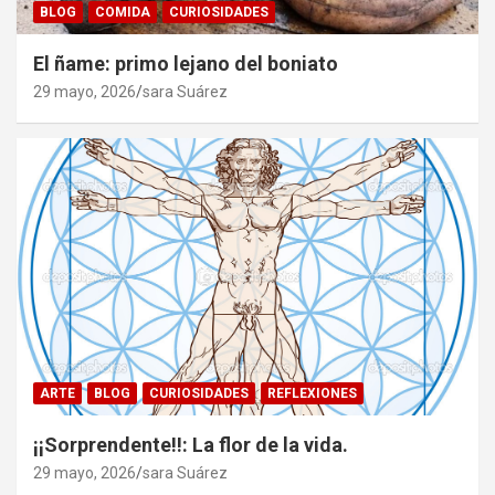
BLOG
COMIDA
CURIOSIDADES
El ñame: primo lejano del boniato
29 mayo, 2026
sara Suárez
ARTE
BLOG
CURIOSIDADES
REFLEXIONES
¡¡Sorprendente!!: La flor de la vida.
29 mayo, 2026
sara Suárez