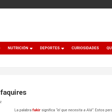
NUTRICIÓN
DEPORTES
CURIOSIDADES
QU
 faquires
ez
La palabra
fakir
significa
“el que necesita a Alá”
. Estos pe