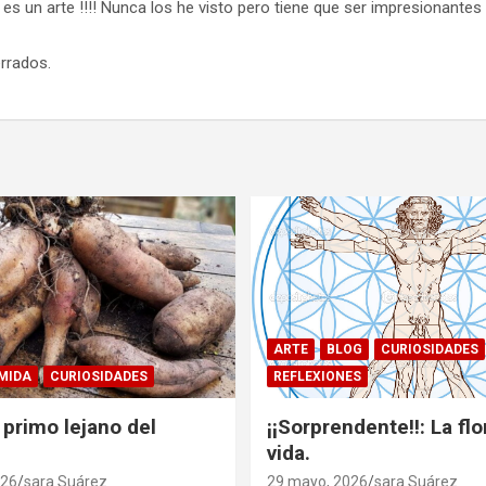
es un arte !!!! Nunca los he visto pero tiene que ser impresionantes !
rrados.
ARTE
BLOG
CURIOSIDADES
MIDA
CURIOSIDADES
REFLEXIONES
 primo lejano del
¡¡Sorprendente!!: La flo
vida.
026
sara Suárez
29 mayo, 2026
sara Suárez