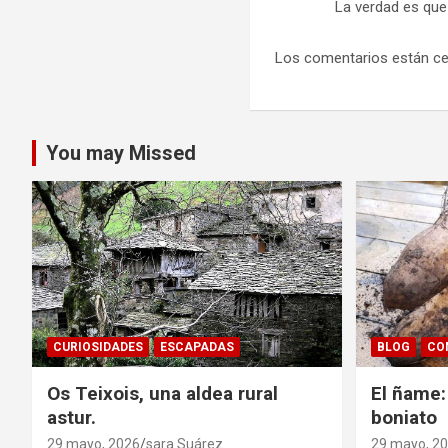
La verdad es que 
Los comentarios están ce
You may Missed
CURIOSIDADES
ESCAPADAS
BLOG
CO
Os Teixois, una aldea rural
El ñame:
astur.
boniato
29 mayo, 2026
sara Suárez
29 mayo, 2