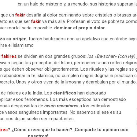
en un halo de misterio y, a menudo, sus historias superan la
 que un
fakir
desafía al dolor caminando sobre cristales o brasas a
erto es que ser
fakir
va más allá. Profesan el voto de pobreza como 
ier mortal sería imposible:
dominar el propio dolor.
za su origen
; fueron bautizados con un apelativo que en árabe signi
irse el islamismo.
s
fakires
se dividen en dos grandes grupos:
los «Ba-schar» (con ley) 
viven según los preceptos del Islam, pertenecen a una orden religio
s que deben observar obligatoriamente. Los rituales y las reglas se
sin abandonar la fe islámica, no cumplen ningún dogma ni practican c
ecreto. Unos y otros viven de la limosna y deambulan por el mundo, 
de fakires es la India. Los
científicos
han elaborado
explicar esos fenómenos. Los más escépticos han demostrado
 zonas desprovistas de
neuro receptores
a los estímulos
 de vasos sanguíneos importantes. No sabemos si ese es su
ue nos dejan suelen ser impactantes.
ires
? ¿Cómo crees que lo hacen? ¡Comparte tu opinión con
nosotros!