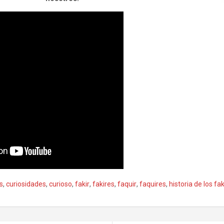
es
,
curiosidades
,
curioso
,
fakir
,
fakires
,
faquir
,
faquires
,
historia de los fa