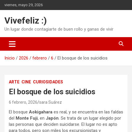
Saltar
viernes, mayo 29, 2026
al
contenido
Vivefeliz :)
Un lugar donde contagiarte de buen rollo y ganas de vivir
Inicio
2026
febrero
6
El bosque de los suicidios
ARTE
CINE
CURIOSIDADES
El bosque de los suicidios
6 febrero, 2026
sara Suárez
El bosque
Aokigahara
es real, y se encuentra en las faldas
del
Monte Fuji
, en
Japón
. Se trata de un lugar elegido por
las personas que deciden suicidarse. El lugar no es apto
para todos, pero son miles los excursionistas y