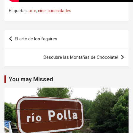
Etiquetas:
arte
,
cine
,
curiosidades
Navegación
El arte de los faquires
de
entradas
¡Descubre las Montañas de Chocolate!
You may Missed