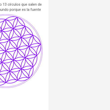
do 13 círculos que salen de
mundo porque es la fuente