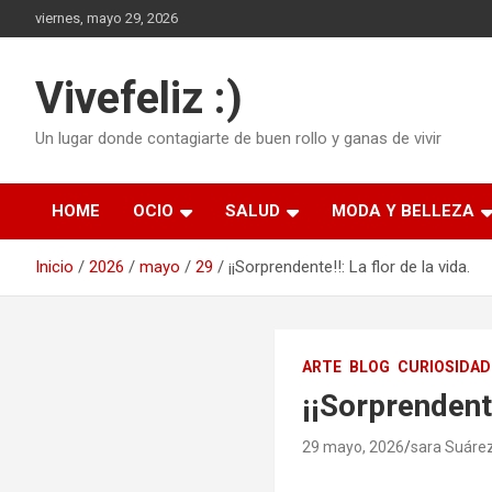
Saltar
viernes, mayo 29, 2026
al
contenido
Vivefeliz :)
Un lugar donde contagiarte de buen rollo y ganas de vivir
HOME
OCIO
SALUD
MODA Y BELLEZA
Inicio
2026
mayo
29
¡¡Sorprendente!!: La flor de la vida.
ARTE
BLOG
CURIOSIDAD
¡¡Sorprendente
29 mayo, 2026
sara Suáre