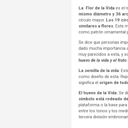
La Flor de la Vida
es el 
mismo diámetro y 36 ar
círculo mayor.
Los 19 cír
similares a flores.
Este m
como patrón ornamental pa
Se dice que personas im
dado mucha importancia a 
muy parecidos a esta, y
huevo de la vida y el fruto 
La semilla de la vida
: Es
como diseño de esta. Rep
significa el
origen de tod
El huevo de la Vida:
Se di
símbolo está rodeado de 
plataforma o la base para l
entre los tonos y los med
tercera división embriona