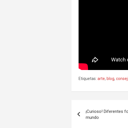
Etiquetas:
arte
,
blog
,
conse
Navegación
¡Curioso! Diferentes 
de
mundo