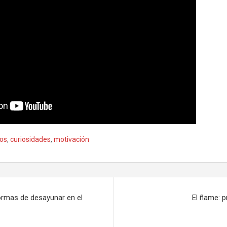
jos
,
curiosidades
,
motivación
formas de desayunar en el
El ñame: p