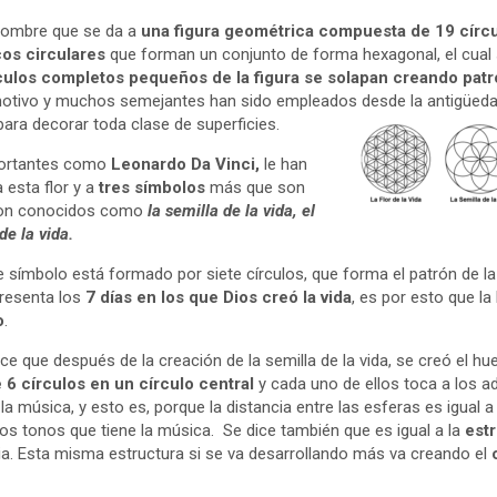
nombre que se da a
una figura geométrica compuesta de 19 círc
cos circulares
que forman un conjunto de forma hexagonal, el cual 
culos completos pequeños de la figura se solapan creando patr
otivo y muchos semejantes han sido empleados desde la antigüeda
ra decorar toda clase de superficies.
portantes como
Leonardo Da Vinci,
le han
esta flor y a
tres símbolos
más que son
 son conocidos como
la semilla de la vida, el
de la vida.
te símbolo está formado por siete círculos, que forma el patrón de la f
resenta los
7 días en los que Dios creó la vida
, es por esto que la
o
.
ce que después de la creación de la semilla de la vida, se creó el hu
6 círculos en un círculo central
y cada uno de ellos toca a los a
a música, y esto es, porque la distancia entre las esferas es igual a 
ios tonos que tiene la música. Se dice también que es igual a la
estr
ria. Esta misma estructura si se va desarrollando más va creando el