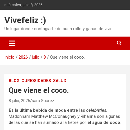
Saltar
miércoles, julio 8, 2026
al
contenido
Vivefeliz :)
Un lugar donde contagiarte de buen rollo y ganas de vivir
Inicio
2026
julio
8
Que viene el coco.
BLOG
CURIOSIDADES
SALUD
Que viene el coco.
8 julio, 2026
sara Suárez
Es la última bebida de moda entre las
celebrities
.
Madonnam Matthew McConaughey y Rihanna son algunas
de las que se han sumado a la fiebre por
el agua de coco
.