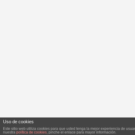
Uso de cookies
Este sitio web utiliza cookies para que usted tenga la mejor experiencia de us
nuestra
política de cookies
, pinche el enlace para mayor información.