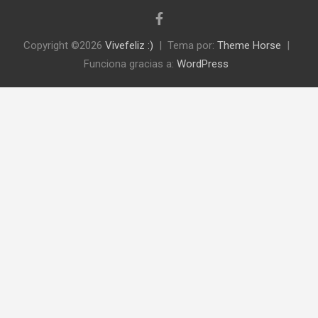
Copyright ©2026
Vivefeliz :)
Tema por:
Theme Horse
Funciona gracias a:
WordPress