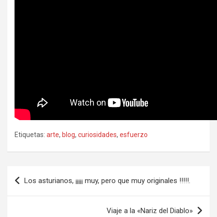
Etiquetas:
arte
,
blog
,
curiosidades
,
esfuerzo
Navegación
Los asturianos, ¡¡¡¡¡ muy, pero que muy originales !!!!!.
de
entradas
Viaje a la «Nariz del Diablo»