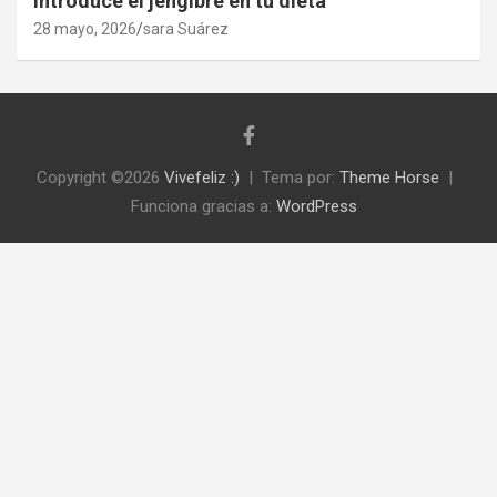
Introduce el jengibre en tu dieta
28 mayo, 2026
sara Suárez
Copyright ©2026
Vivefeliz :)
Tema por:
Theme Horse
Funciona gracias a:
WordPress