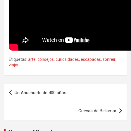
Etiquetas:
arte
,
consejos
,
curiosidades
,
escapadas
,
sonreír
,
viajar
Navegación
Un Ahuehuete de 400 años.
de
entradas
Cuevas de Bellamar