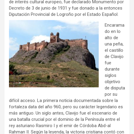
de interés cultural europeo, fue declarado Monumento por
Decreto de 3 de junio de 1931 y fue donado a la entonces
Diputación Provincial de Logroño por el Estado Español.
Encarama
do en lo
alto de
una peña,
el castillo
de Clavijo
fue
durante
siglos
objetivo
de disputa
por su
difícil acceso. La primera noticia documentada sobre la
fortaleza data del año 960, pero su carácter legendario es
más antiguo. Un siglo antes, Clavijo fue el escenario de
una batalla crucial por el dominio de la Península entre el
rey asturiano Rasmiro I y el emir de Córdoba Abd-al
Rahman II. Según la leyenda, la victoria cristiana contó con