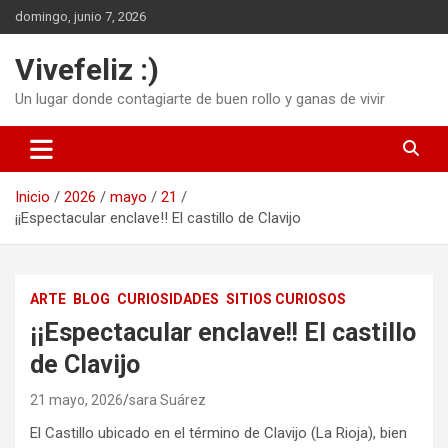
Saltar
domingo, junio 7, 2026
al
contenido
Vivefeliz :)
Un lugar donde contagiarte de buen rollo y ganas de vivir
Inicio
2026
mayo
21
¡¡Espectacular enclave!! El castillo de Clavijo
ARTE
BLOG
CURIOSIDADES
SITIOS CURIOSOS
¡¡Espectacular enclave!! El castillo
de Clavijo
21 mayo, 2026
sara Suárez
El Castillo ubicado en el término de Clavijo (La Rioja), bien