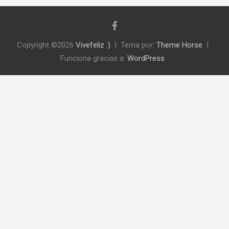
Copyright ©2026
Vivefeliz :)
Tema por:
Theme Horse
Funciona gracias a:
WordPress