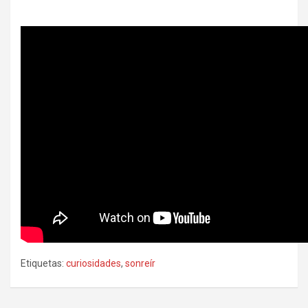
Etiquetas:
curiosidades
,
sonreír