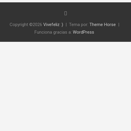
Copyright ©2026
Vivefeliz :)
Tema por:
Theme Horse
Funciona gracias a:
WordPress