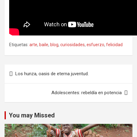
Etiquetas:
arte
,
baile
,
blog
,
curiosidades
,
esfuerzo
,
felicidad
Navegación
Los hunza, oasis de eterna juventud.
de
entradas
Adolescentes: rebeldía en potencia
You may Missed