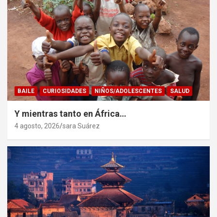
BAILE
CURIOSIDADES
NIÑOS/ADOLESCENTES
SALUD
Y mientras tanto en África…
4 agosto, 2026
sara Suárez