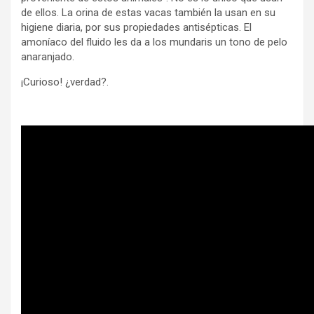
de ellos. La orina de estas vacas también la usan en su
higiene diaria, por sus propiedades antisépticas. El
amoníaco del fluido les da a los mundaris un tono de pelo
anaranjado.
¡Curioso! ¿verdad?.