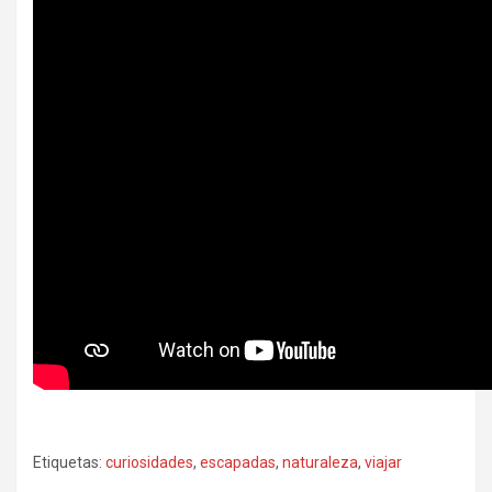
Etiquetas:
curiosidades
,
escapadas
,
naturaleza
,
viajar