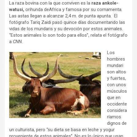
La raza bovina con la que conviven es la
raza ankole-
watusi,
orihunda deAfrica y famosa por su cornamenta.
Las astas llegan a alcanzar 2,4 m. de punta apunta. El
fotógrafo Tariq Zaidi pasó quince días documentando las
vidas de los mundaris y su devoción por estos animales.
“Estos animales lo son todo para ellos”, relata el fotógrafo
a
CNN
.
Los
hombres
mundari
son altos
y fuertes,
con unos
músculos
que en
occidente
considera
ríamos
dignos de
un culturista, pero “su dieta se basa en leche y yogur
proveniente de estos animales”. No es lo único que usan