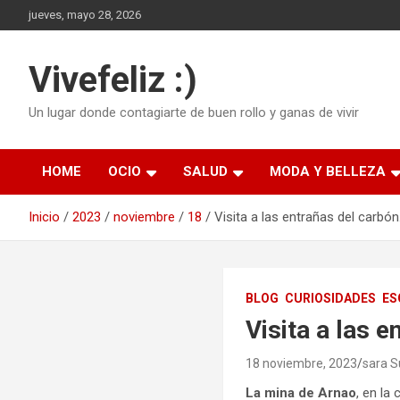
Saltar
jueves, mayo 28, 2026
al
contenido
Vivefeliz :)
Un lugar donde contagiarte de buen rollo y ganas de vivir
HOME
OCIO
SALUD
MODA Y BELLEZA
Inicio
2023
noviembre
18
Visita a las entrañas del carbón
BLOG
CURIOSIDADES
ES
Visita a las e
18 noviembre, 2023
sara 
La mina de Arnao
, en la