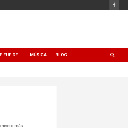
E FUE DE…
MÚSICA
BLOG
o minero más