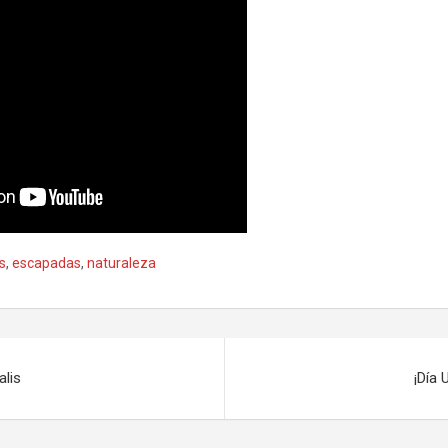
s
,
escapadas
,
naturaleza
alis
¡Día 