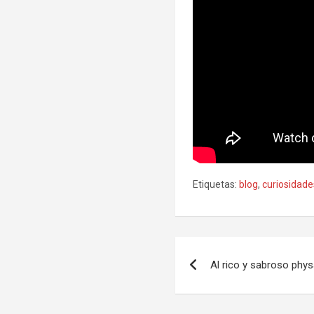
Etiquetas:
blog
,
curiosidade
Navegación
Al rico y sabroso phys
de
entradas