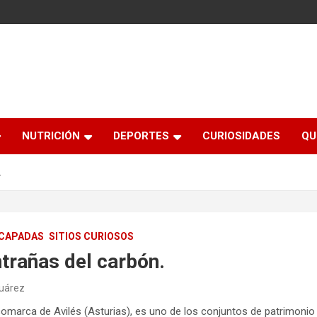
NUTRICIÓN
DEPORTES
CURIOSIDADES
QU
.
CAPADAS
SITIOS CURIOSOS
ntrañas del carbón.
Suárez
 comarca de Avilés (Asturias), es uno de los conjuntos de patrimoni