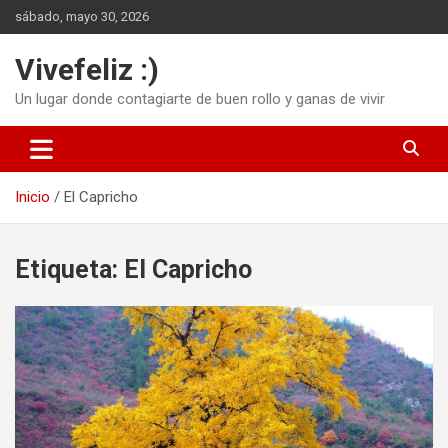
Saltar
sábado, mayo 30, 2026
al
contenido
Vivefeliz :)
Un lugar donde contagiarte de buen rollo y ganas de vivir
Inicio
El Capricho
Etiqueta:
El Capricho