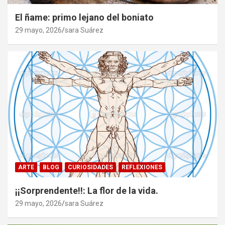
El ñame: primo lejano del boniato
29 mayo, 2026
sara Suárez
ARTE
BLOG
CURIOSIDADES
REFLEXIONES
¡¡Sorprendente!!: La flor de la vida.
29 mayo, 2026
sara Suárez