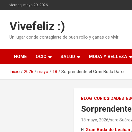
Saltar
viernes, mayo 29, 2026
al
contenido
Vivefeliz :)
Un lugar donde contagiarte de buen rollo y ganas de vivir
HOME
OCIO
SALUD
MODA Y BELLEZA
Inicio
2026
mayo
18
Sorprendente el Gran Buda Dafo
BLOG
CURIOSIDADES
ES
Sorprendente
18 mayo, 2026
sara Suáre
El
Gran Buda de Leshan