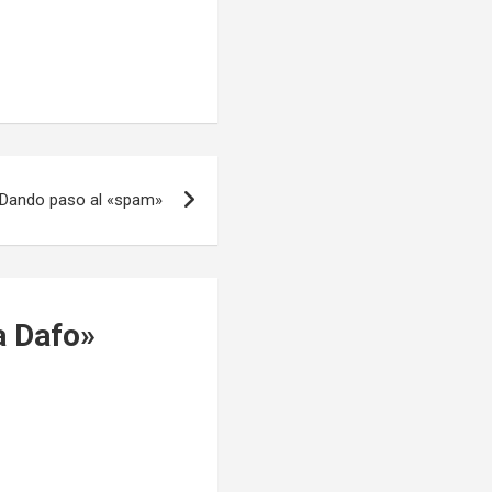
Dando paso al «spam»
a Dafo
»