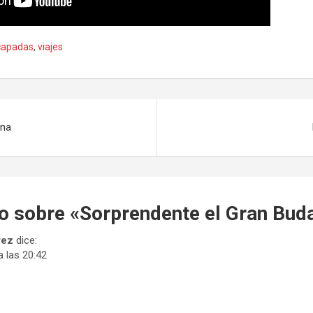
capadas
,
viajes
ana
o sobre «
Sorprendente el Gran Bud
rez
dice:
a las 20:42