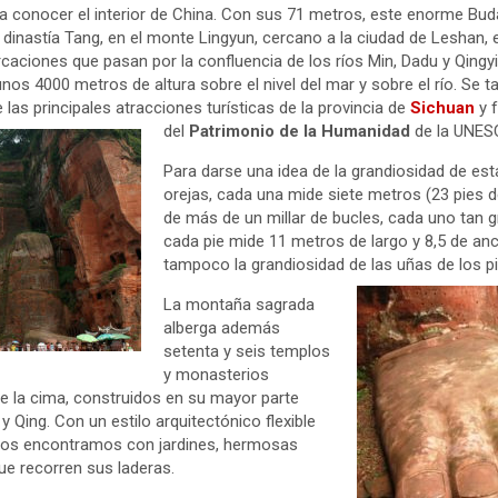
 a conocer el interior de China. Con sus 71 metros, este enorme Bud
 dinastía Tang, en el monte Lingyun, cercano a la ciudad de Leshan, 
aciones que pasan por la confluencia de los ríos Min, Dadu y Qingyi.
os 4000 metros de altura sobre el nivel del mar y sobre el río. Se 
 las principales atracciones turísticas de la provincia de
Sichuan
y 
del
Patrimonio de la Humanidad
de la UNES
Para darse una idea de la grandiosidad de est
orejas, cada una mide siete metros (23 pies de
de más de un millar de bucles, cada uno tan
cada pie mide 11 metros de largo y 8,5 de anc
tampoco la grandiosidad de las uñas de los pi
La montaña sagrada
alberga además
setenta y seis templos
y monasterios
e la cima, construidos en su mayor parte
y Qing. Con un estilo arquitectónico flexible
 nos encontramos con jardines, hermosas
ue recorren sus laderas.