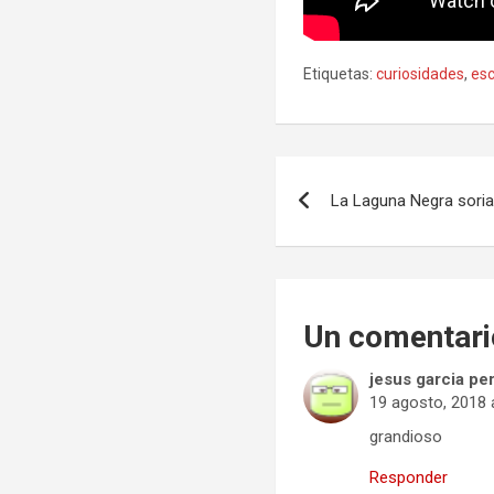
Etiquetas:
curiosidades
,
es
Navegación
La Laguna Negra sori
de
entradas
Un comentari
jesus garcia pe
19 agosto, 2018 
grandioso
Responder