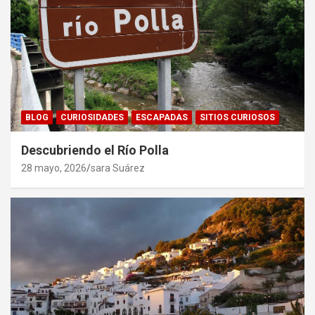
BLOG
CURIOSIDADES
ESCAPADAS
SITIOS CURIOSOS
Descubriendo el Río Polla
28 mayo, 2026
sara Suárez