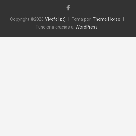
Copyright ©2026
Vivefeliz :)
Tema por:
Theme Horse
Funciona gracias a:
WordPress