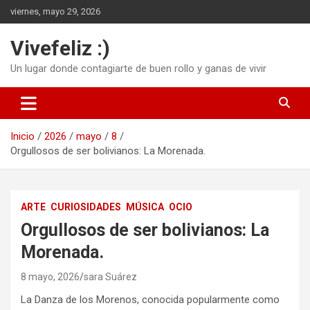
Saltar
viernes, mayo 29, 2026
al
contenido
Vivefeliz :)
Un lugar donde contagiarte de buen rollo y ganas de vivir
Inicio
2026
mayo
8
Orgullosos de ser bolivianos: La Morenada.
ARTE
CURIOSIDADES
MÚSICA
OCIO
Orgullosos de ser bolivianos: La
Morenada.
8 mayo, 2026
sara Suárez
La Danza de los Morenos, conocida popularmente como