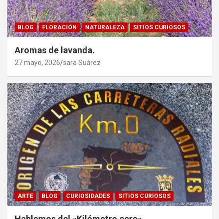
BLOG
FLORACIÓN
NATURALEZA
SITIOS CURIOSOS
Aromas de lavanda.
27 mayo, 2026
sara Suárez
ARTE
BLOG
CURIOSIDADES
SITIOS CURIOSOS
Hablemos del «Kilómetro cero»