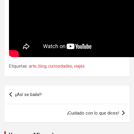
Etiquetas:
arte
,
blog
,
curiosidades
,
viajes
Navegación
¡¡Así se baila!!
de
entradas
¡Cuidado con lo que dices!