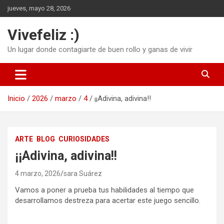
Saltar
jueves, mayo 28, 2026
al
contenido
Vivefeliz :)
Un lugar donde contagiarte de buen rollo y ganas de vivir
Inicio
2026
marzo
4
¡¡Adivina, adivina!!
ARTE
BLOG
CURIOSIDADES
¡¡Adivina, adivina!!
4 marzo, 2026
sara Suárez
Vamos a poner a prueba tus habilidades al tiempo que
desarrollamos destreza para acertar este juego sencillo.