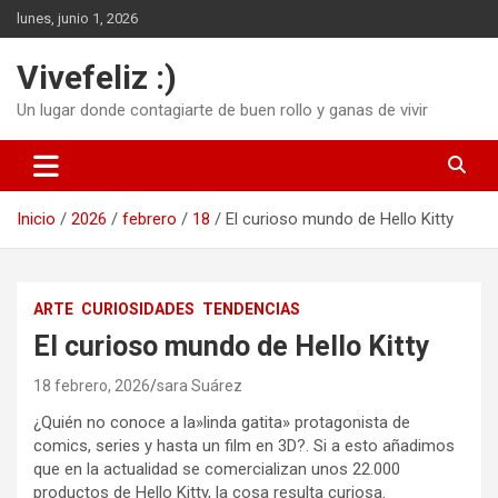
Saltar
lunes, junio 1, 2026
al
contenido
Vivefeliz :)
Un lugar donde contagiarte de buen rollo y ganas de vivir
Inicio
2026
febrero
18
El curioso mundo de Hello Kitty
ARTE
CURIOSIDADES
TENDENCIAS
El curioso mundo de Hello Kitty
18 febrero, 2026
sara Suárez
¿Quién no conoce a la»linda gatita» protagonista de
comics, series y hasta un film en 3D?. Si a esto añadimos
que en la actualidad se comercializan unos 22.000
productos de Hello Kitty, la cosa resulta curiosa.