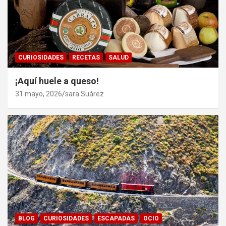
CURIOSIDADES
RECETAS
SALUD
¡Aquí huele a queso!
31 mayo, 2026
sara Suárez
BLOG
CURIOSIDADES
ESCAPADAS
OCIO