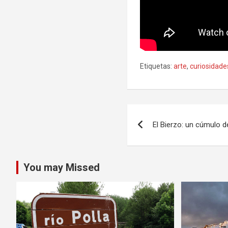
Etiquetas:
arte
,
curiosidade
Navegación
El Bierzo: un cúmulo 
de
entradas
You may Missed