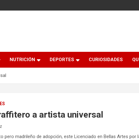
NUTRICIÓN
DEPORTES
CURIOSIDADES
QU
rsal
ES
ffitero a artista universal
ez
o pero madrileño de adopción, este Licenciado en Bellas Artes por l