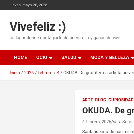
Saltar
jueves, mayo 28, 2026
al
contenido
Vivefeliz :)
Un lugar donde contagiarte de buen rollo y ganas de vivir
HOME
OCIO
SALUD
MODA Y BELLEZA
Inicio
2026
febrero
4
OKUDA. De graffitero a artista unive
ARTE
BLOG
CURIOSIDAD
OKUDA. De gra
4 febrero, 2026
sara Suár
Santanderino de nacimient