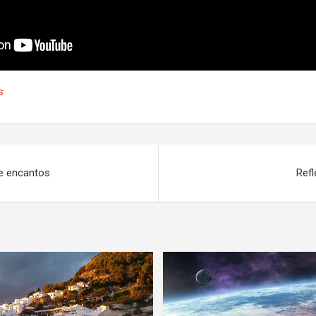
s
de encantos
Refl