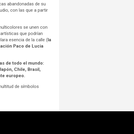
ricas abandonadas de su
io, con las que a partir
ulticolores se unen con
artísticas que podrían
ra esencia de la calle (
la
tación Paco de Lucia
ías de todo el mundo:
apón, Chile, Brasil,
nte europeo.
ultitud de símbolos