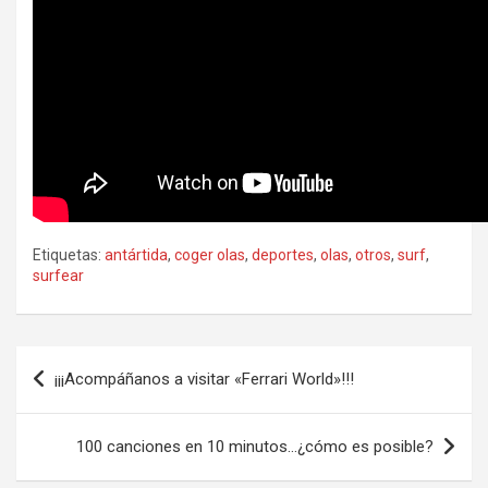
Etiquetas:
antártida
,
coger olas
,
deportes
,
olas
,
otros
,
surf
,
surfear
Navegación
¡¡¡Acompáñanos a visitar «Ferrari World»!!!
de
entradas
100 canciones en 10 minutos…¿cómo es posible?