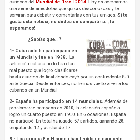
curiosas del
Mundial de Brasil 2014
. Hoy os acercamos
una serie de anécdotas que quizás desconozcas y te
servirán para debatir y comentarlas con tus amigos.
Si te
gusta esta noticia, no dudes en compartirla. ¡Te
esperamos!
¿Sabías que…?
1- Cuba sólo ha participado en
un Mundial y fue en 1938.
La
selección cubana no lo hizo tan
mal puesto que logró clasificarse
hasta cuartos de final donde cayó por un contundente 8-0
ante Suecia. Desde entonces, no hemos vuelto a ver a los
cubanos en un Mundial.
2- España ha participado en 14 mundiales.
Además de
proclamarse campeón en 2010, la selección española
logró un cuarto puesto en 1.950. En 6 ocasiones, España
no participó. En total ha jugado 57 partidos, ganando 28,
empatando 12 y perdiendo 17.
3.- Los grupos F y H nunca han tenido un campeón.