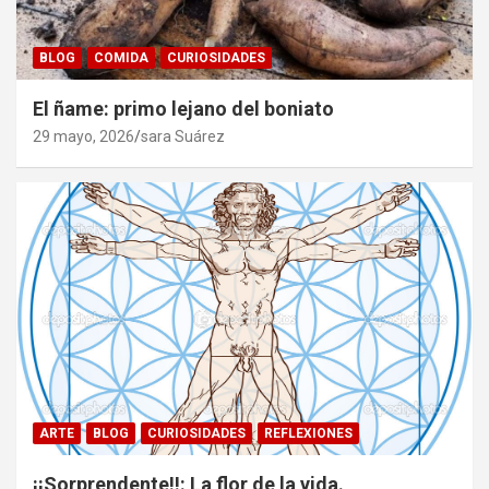
BLOG
COMIDA
CURIOSIDADES
El ñame: primo lejano del boniato
29 mayo, 2026
sara Suárez
ARTE
BLOG
CURIOSIDADES
REFLEXIONES
¡¡Sorprendente!!: La flor de la vida.