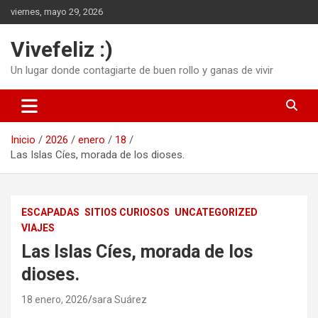
Saltar
viernes, mayo 29, 2026
al
contenido
Vivefeliz :)
Un lugar donde contagiarte de buen rollo y ganas de vivir
Inicio
2026
enero
18
Las Islas Cíes, morada de los dioses.
ESCAPADAS
SITIOS CURIOSOS
UNCATEGORIZED
VIAJES
Las Islas Cíes, morada de los
dioses.
18 enero, 2026
sara Suárez