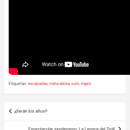
Etiquetas:
escapadas
,
naturaleza
,
ocio
,
viajes
Navegación
¡¡Serán los años!!
de
entradas
Espectacular senderismo: La Lengua del Troll.