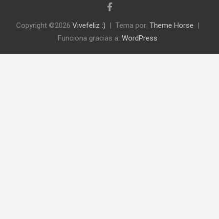
Copyright ©2026
Vivefeliz :)
Tema por:
Theme Horse
Funciona gracias a:
WordPress