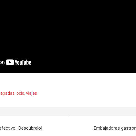
capadas
,
ocio
,
viajes
efectivo. ¡Descúbrelo!
Embajadoras gastron