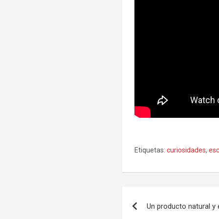
Etiquetas:
curiosidades
,
es
Navegación
Un producto natural y 
de