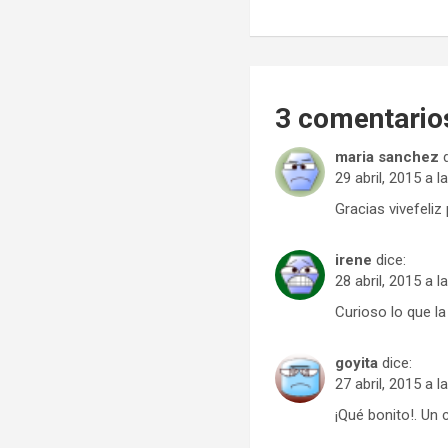
entradas
3 comentario
maria sanchez
29 abril, 2015 a l
Gracias vivefeliz
irene
dice:
28 abril, 2015 a l
Curioso lo que l
goyita
dice:
27 abril, 2015 a l
¡Qué bonito!. Un 