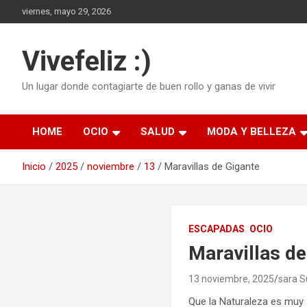
Saltar
viernes, mayo 29, 2026
al
contenido
Vivefeliz :)
Un lugar donde contagiarte de buen rollo y ganas de vivir
HOME
OCIO
SALUD
MODA Y BELLEZA
Inicio
2025
noviembre
13
Maravillas de Gigante
ESCAPADAS
OCIO
Maravillas de
13 noviembre, 2025
sara 
Que la Naturaleza es muy 