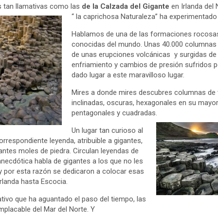
 tan llamativas como las
de la Calzada del Gigante
en Irlanda del
“ la caprichosa Naturaleza” ha experimentado
Hablamos de una de las formaciones rocosa
conocidas del mundo. Unas 40.000 columnas 
de unas erupciones volcánicas y surgidas de
enfriamiento y cambios de presión sufridos po
dado lugar a este maravilloso lugar.
Mires a donde mires descubres columnas de 
inclinadas, oscuras, hexagonales en su mayor
pentagonales y cuadradas.
Un lugar tan curioso al
orrespondiente leyenda, atribuible a gigantes,
ntes moles de piedra. Circulan leyendas de
anecdótica habla de gigantes a los que no les
y por esta razón se dedicaron a colocar esas
Irlanda hasta Escocia.
ativo que ha aguantado el paso del tiempo, las
mplacable del Mar del Norte. Y