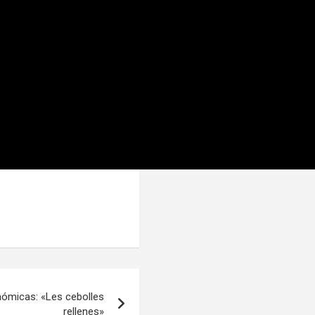
ómicas: «Les cebolles
rellenes»