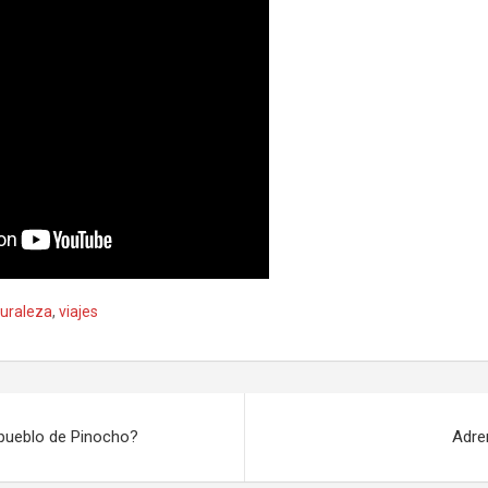
turaleza
,
viajes
 pueblo de Pinocho?
Adre