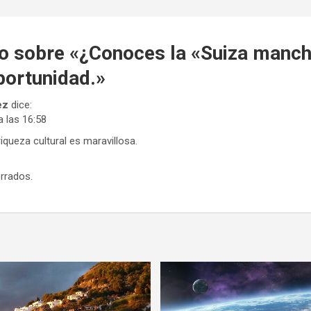
o sobre «
¿Conoces la «Suiza manc
oportunidad.
»
ez
dice:
a las 16:58
riqueza cultural es maravillosa.
rrados.