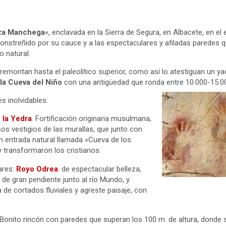
za Manchega
«, enclavada en la Sierra de Segura, en Albacete, en el
onstreñido por su cauce y a las espectaculares y afiladas paredes q
o natural.
e remontan hasta el paleolítico superior, como así lo atestiguan un 
e
la Cueva del Niño
con una antigüedad que ronda entre 10.000-15.0
es inolvidables:
e la Yedra
. Fortificación originaria musulmana,
os vestigios de las murallas, que junto con
 entrada natural llamada «Cueva de los
transformaron los cristianos.
ares:
Royo Odrea
. de espectacular belleza,
de gran pendiente junto al río Mundo, y
 de cortados fluviales y agreste paisaje, con
Bonito rincón con paredes que superan los 100 m. de altura, donde s