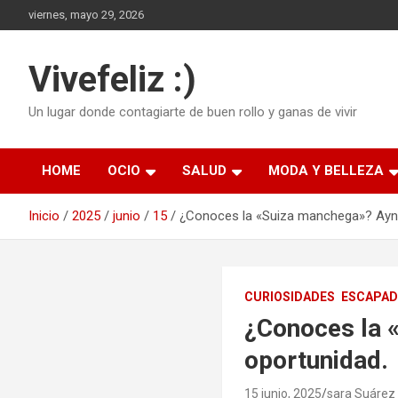
Saltar
viernes, mayo 29, 2026
al
contenido
Vivefeliz :)
Un lugar donde contagiarte de buen rollo y ganas de vivir
HOME
OCIO
SALUD
MODA Y BELLEZA
Inicio
2025
junio
15
¿Conoces la «Suiza manchega»? Ayna 
CURIOSIDADES
ESCAPA
¿Conoces la 
oportunidad.
15 junio, 2025
sara Suárez