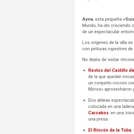
Ayna
, esta pequeña
«Sui
Mundo, ha ido creciendo c
de un espectacular entorn
Los orígenes de la villa s
con pinturas rupestres d
No dejéis de visitar rincon
Restos del Castillo d
de la que quedan escas
un conjunto rocoso con
Moros» aprovecharon y 
Dos aldeas espectacul
colocada en una ladera 
Carcabos
. en una zona
una presa.
El Rincón de la Toba
.