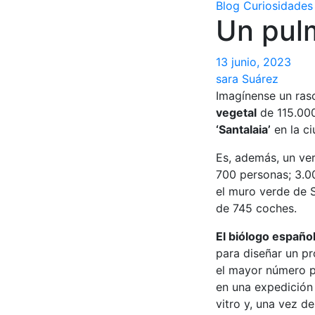
Blog
Curiosidades
Un pul
13 junio, 2023
sara Suárez
Imagínense un ras
vegetal
de 115.000
‘Santalaia’
en la c
Es, además, un v
700 personas; 3.0
el muro verde de S
de 745 coches.
El biólogo español
para diseñar un p
el mayor número 
en una expedición 
vitro y, una vez de