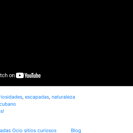
riosidades
,
escapadas
,
naturaleza
ión
 cubano
s!
adas
Ocio
sitios curiosos
Blog