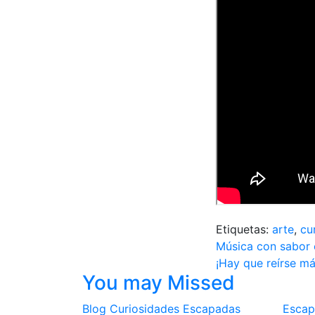
Etiquetas:
arte
,
cu
Navegac
Música con sabor
¡Hay que reírse má
de
You may Missed
entradas
Blog
Curiosidades
Escapadas
Escap