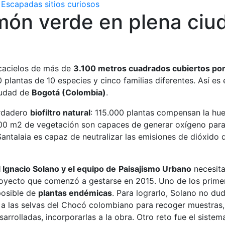
Escapadas
sitios curiosos
món verde en plena ciu
cacielos de más de
3.100 metros cuadrados cubiertos po
 plantas de 10 especies y cinco familias diferentes. Así es 
iudad de
Bogotá (Colombia)
.
erdadero
biofiltro natural
: 115.000 plantas compensan la hue
00 m2 de vegetación son capaces de generar oxígeno para
antalaia es capaz de neutralizar las emisiones de dióxido
 Ignacio Solano y el equipo de
Paisajismo Urbano
necesit
royecto que comenzó a gestarse en 2015. Uno de los primer
posible de
plantas endémicas
. Para lograrlo, Solano no d
a las selvas del Chocó colombiano para recoger muestras, 
sarrolladas, incorporarlas a la obra. Otro reto fue el sistem