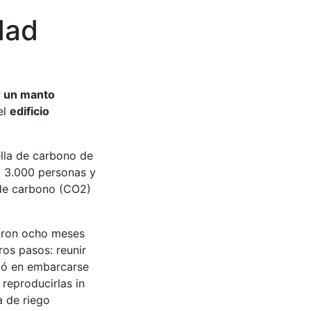
dad
r un manto
el
edificio
lla de carbono de
 3.000 personas y
 de carbono (CO2)
aron ocho meses
os pasos: reunir
udó en embarcarse
reproducirlas in
a de riego