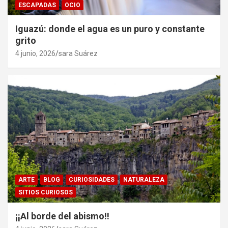
ESCAPADAS
OCIO
Iguazú: donde el agua es un puro y constante
grito
4 junio, 2026
sara Suárez
ARTE
BLOG
CURIOSIDADES
NATURALEZA
SITIOS CURIOSOS
¡¡Al borde del abismo!!