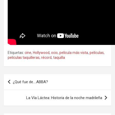
Etiquetas:
cine
,
Hollywood
,
ocio
,
película más vista
,
películas
,
películas taquilleras
,
récord
,
taquilla
Navegación
¿Qué fue de….ABBA?
de
entradas
La Vía Láctea: Historia de la noche madrileña