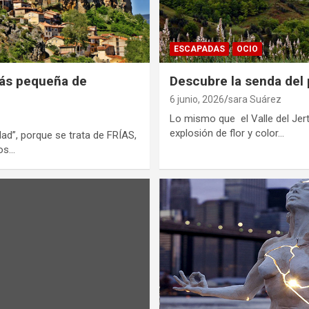
ESCAPADAS
OCIO
más pequeña de
Descubre la senda del 
6 junio, 2026
sara Suárez
Lo mismo que el Valle del Jer
explosión de flor y color…
iudad”, porque se trata de FRÍAS,
nos…