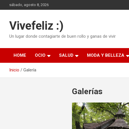
Saltar
sábado, agosto 8, 2026
al
contenido
Vivefeliz :)
Un lugar donde contagiarte de buen rollo y ganas de vivir
HOME
OCIO
SALUD
MODA Y BELLEZA
Inicio
Galería
Galerías